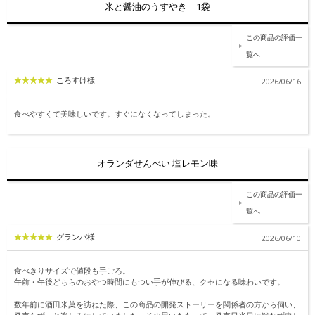
米と醤油のうすやき 1袋
この商品の評価一
覧へ
ころすけ様
2026/06/16
食べやすくて美味しいです。すぐになくなってしまった。
オランダせんべい 塩レモン味
この商品の評価一
覧へ
グランパ様
2026/06/10
食べきりサイズで値段も手ごろ。
午前・午後どちらのおやつ時間にもつい手が伸びる、クセになる味わいです。
数年前に酒田米菓を訪ねた際、この商品の開発ストーリーを関係者の方から伺い、