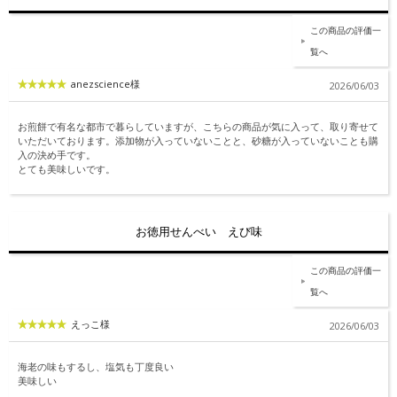
この商品の評価一
覧へ
anezscience様
2026/06/03
お煎餅で有名な都市で暮らしていますが、こちらの商品が気に入って、取り寄せて
いただいております。添加物が入っていないことと、砂糖が入っていないことも購
入の決め手です。
とても美味しいです。
お徳用せんべい えび味
この商品の評価一
覧へ
えっこ様
2026/06/03
海老の味もするし、塩気も丁度良い
美味しい