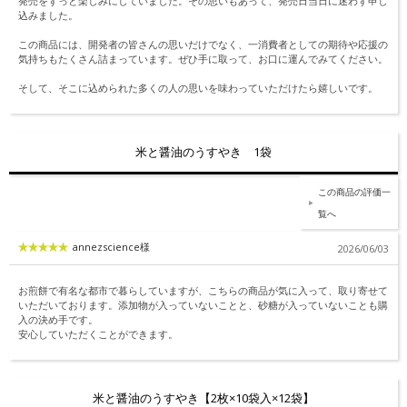
発売をずっと楽しみにしていました。その思いもあって、発売日当日に迷わず申し
込みました。
この商品には、開発者の皆さんの思いだけでなく、一消費者としての期待や応援の
気持ちもたくさん詰まっています。ぜひ手に取って、お口に運んでみてください。
そして、そこに込められた多くの人の思いを味わっていただけたら嬉しいです。
米と醤油のうすやき 1袋
この商品の評価一
覧へ
annezscience様
2026/06/03
お煎餅で有名な都市で暮らしていますが、こちらの商品が気に入って、取り寄せて
いただいております。添加物が入っていないことと、砂糖が入っていないことも購
入の決め手です。
安心していただくことができます。
米と醤油のうすやき【2枚×10袋入×12袋】