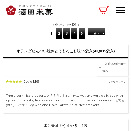
お客様の声
1 / 6ページ（全60件）
1
2
3
4
5
次へ
オランダせんべい焼きとうもろこし味15袋入(40g×15袋入)
この商品の評価一
覧へ
David M様
2026/07/17
These corn rice crackers, とうもろこしのおせんべい, are very delicious with
a great corn taste, like a sweet corn on the cob, but as a rice cracker. とても
おいしいです！ My wife and I love Sakata Beika rice crackers.
米と醤油のうすやき 1袋