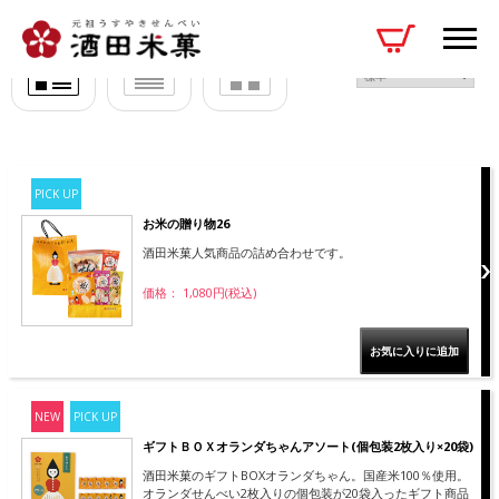
1 / 1ページ
（全4件）
PICK UP
お米の贈り物26
酒田米菓人気商品の詰め合わせです。
価格： 1,080円(税込)
NEW
PICK UP
ギフトＢＯＸオランダちゃんアソート(個包装2枚入り×20袋)
酒田米菓のギフトBOXオランダちゃん。国産米100％使用。
オランダせんべい2枚入りの個包装が20袋入ったギフト商品