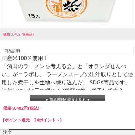
価格:3,402円(税込)
商品説明
国産米100％使用！
「酒田のラーメンを考える会」と「オランダせんべ
い」がコラボし、 ラーメンスープの出汁取りとして使
用した煮干しを生地へ練り込んだ、 SDGs商品です。
味付けには地元で採れる2種類の塩（煮干し粉末入
り）を使用した、 魚の風味豊かなうす焼きせんべいが
▼ 商品説明の続きを見る ▼
箱売り15袋入で登場！おやつはもちろんお裾分けにも
価格:
3,402円
(税込)
おすすめです！
[ポイント還元 34ポイント～]
内容量
40g×15袋入
注文
原材料
うるち米（国産）、植物油脂、煮干し（いわし、鯛）、