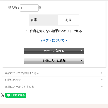
食塩、（一部に大豆を含む）
アレルギー
大豆
購入数：
個
賞味期限
製造月から9ヶ月
在庫
あり
住所を知らない相手にeギフトで送る
eギフトについて＞
返品についての詳細はこちら
お問い合わせ
友達にメールですすめる