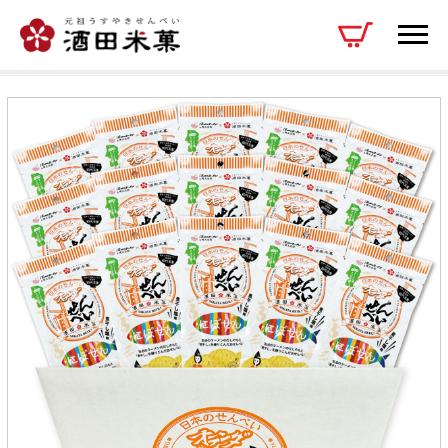
オランダせんべい にぼせん 15袋入(40g×15袋入)