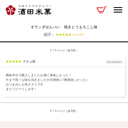
お客様の声
オランダせんべい 焼きとうもろこし味
総評：
5.0 (1件)
1 / 1ページ（全1件）
ナチョ様
2026/04/23
興味半分で購入しましたが凄く美味しかった！
今まで色々な味を頂きましたが圧倒的に1番美味しかった♪
おつまみにも良さそうです
またリピートします♪
1 / 1ページ（全1件）